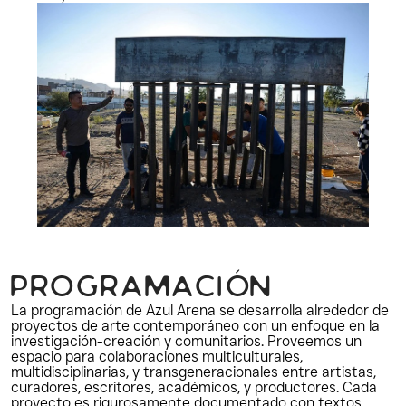
P
R
O
G
R
A
M
A
C
I
Ó
N
La programación de Azul Arena se desarrolla alrededor de 
proyectos de arte contemporáneo con un enfoque en la 
investigación-creación y comunitarios. Proveemos un 
espacio para colaboraciones multiculturales, 
multidisciplinarias, y transgeneracionales entre artistas, 
curadores, escritores, académicos, y productores. Cada 
proyecto es rigurosamente documentado con textos 