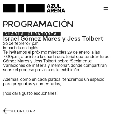
P
R
O
G
R
A
M
A
C
I
Ó
N
CHARLA CURATORIAL
Israel Gómez Mares y Jess Tolbert
26 de febrero
7 p.m.
impartida en inglés
Te invitamos el próximo miércoles 29 de enero, a las 
7:00p.m., a unirte a la charla curatorial que tendrán Israel 
Gómez Mares y Jess Tolbert sobre “Sedimento: 
Variaciones de materia y memoria”, donde compartirán 
sobre el proceso previo a esta exhibición.
Además, como en cada plática, tendremos un espacio 
para preguntas y comentarios,
¡nos dará gusto escucharles!
REGRESAR