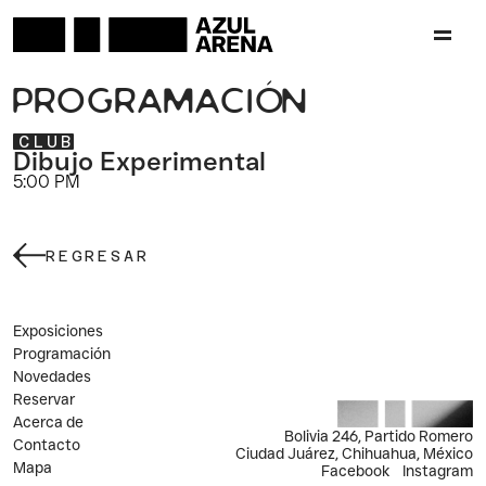
P
R
O
G
R
A
M
A
C
I
Ó
N
CLUB
Dibujo Experimental
5:00 PM
REGRESAR
Exposiciones
Programación
Novedades
Reservar
Acerca de
Bolivia 246, Partido Romero
Contacto
Ciudad Juárez, Chihuahua, México
Mapa
Facebook
Instagram